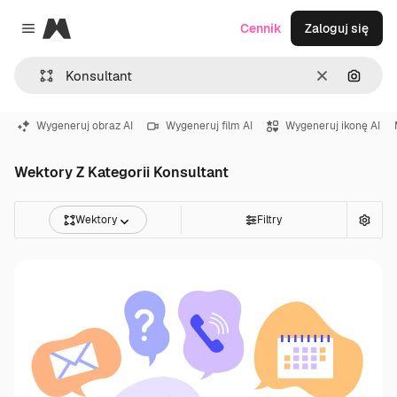
Magnific
Cennik
Zaloguj się
Close menu
Wyczyść
Szukaj
Wygeneruj obraz AI
Wygeneruj film AI
Wygeneruj ikonę AI
Wektory Z Kategorii Konsultant
Wektory
Filtry