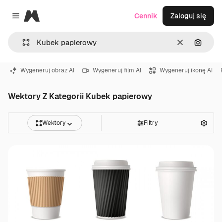
Magnific
Cennik
Zaloguj się
Close menu
Wyczyść
Szukaj
Wygeneruj obraz AI
Wygeneruj film AI
Wygeneruj ikonę AI
Wektory Z Kategorii Kubek papierowy
Wektory
Filtry