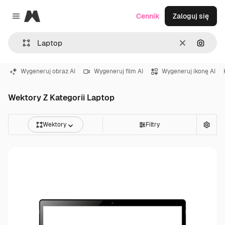
Magnific
Cennik
Zaloguj się
Close menu
Wyczyść
Szukaj
Wygeneruj obraz AI
Wygeneruj film AI
Wygeneruj ikonę AI
Wektory Z Kategorii Laptop
Wektory
Filtry