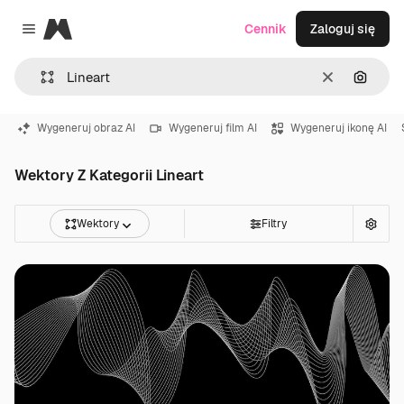
Magnific
Cennik
Zaloguj się
Close menu
Wyczyść
Szukaj
Wygeneruj obraz AI
Wygeneruj film AI
Wygeneruj ikonę AI
Wektory Z Kategorii Lineart
Wektory
Filtry