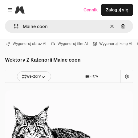
Magnific
Cennik
Zaloguj się
Close menu
Wyczyść
Szukaj
Wygeneruj obraz AI
Wygeneruj film AI
Wygeneruj ikonę AI
Wektory Z Kategorii Maine coon
Wektory
Filtry