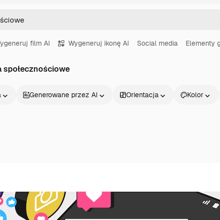
ygeneruj film AI
Wygeneruj ikonę AI
Social media
Elementy g
ia społecznościowe
a
Generowane przez AI
Orientacja
Kolor
Produkty
Zacznij