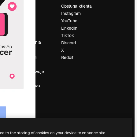
Cennik
Obsługa klienta
O nas
Instagram
Reviews
YouTube
su
Kariera
LinkedIn
Trendy
TikTok
wyszukiwania
Discord
Blog
X
Wydarzenia
Reddit
Slidesgo
a
Sprzedaj swoje
treści
Sala prasowa
Szukasz
magnific.ai
ree to the storing of cookies on your device to enhance site