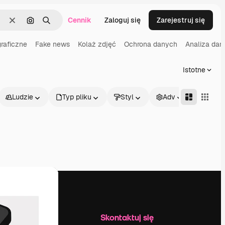
Cennik
Zaloguj się
Zarejestruj się
Wyczyść
Szukaj według obrazu
Szukaj
raficzne
Fake news
Kolaż zdjęć
Ochrona danych
Analiza dan
Istotne
Ludzie
Typ pliku
Styl
Adv
Firma
Skontaktuj się