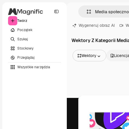
Twórz
Wygeneruj obraz AI
W
Początek
Szukaj
Wektory Z Kategorii Med
Stockowy
Wektory
Licencj
Przeglądaj
Wszystkie obrazy
Wszystkie narzędzia
Wektory
Ilustracje
Zdjęcia
PSD
Szablony
Mockupy
Filmy
Klipy wideo
Ruchome grafiki
Szablony wideo
Ikony
Modele 3D
Czcionki