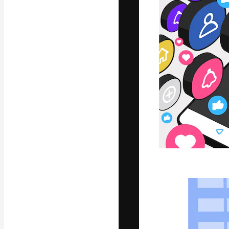
Platforma kreat
najlepszych pr
subskrybentów 
przedsiębiorstw,
Polski
Copyright © 2010