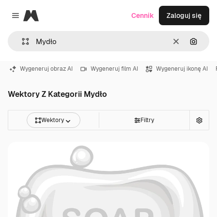
Magnific
Cennik
Zaloguj się
Close menu
Wyczyść
Szukaj
Wygeneruj obraz AI
Wygeneruj film AI
Wygeneruj ikonę AI
Wektory Z Kategorii Mydło
Wektory
Filtry