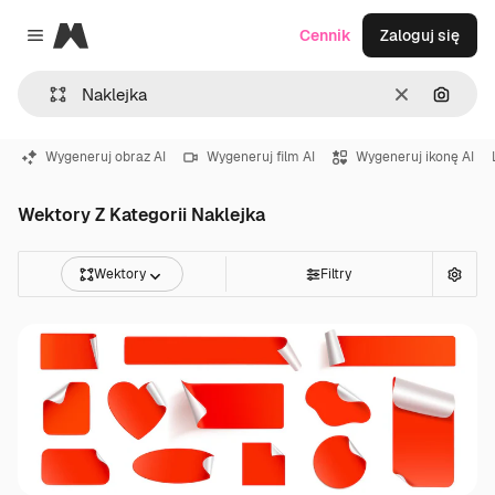
Magnific
Cennik
Zaloguj się
Close menu
Wyczyść
Szukaj
Wygeneruj obraz AI
Wygeneruj film AI
Wygeneruj ikonę AI
Wektory Z Kategorii Naklejka
Wektory
Filtry