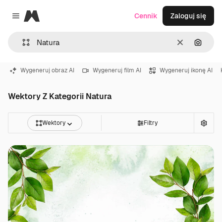
Magnific
Cennik
Zaloguj się
Close menu
Wyczyść
Szukaj
Wygeneruj obraz AI
Wygeneruj film AI
Wygeneruj ikonę AI
Wektory Z Kategorii Natura
Wektory
Filtry