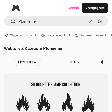
Magnific
Cennik
Zaloguj się
Close menu
Wyczyść
Szukaj
Wygeneruj obraz AI
Wygeneruj film AI
Wygeneruj ikonę AI
Wektory Z Kategorii Płomienie
Wektory
Filtry