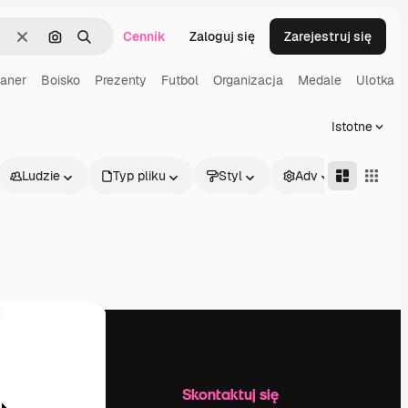
Cennik
Zaloguj się
Zarejestruj się
Wyczyść
Szukaj według obrazu
Szukaj
aner
Boisko
Prezenty
Futbol
Organizacja
Medale
Ulotka
Istotne
Ludzie
Typ pliku
Styl
Adv
Firma
Skontaktuj się