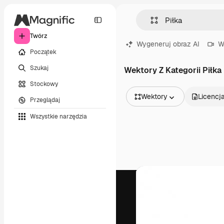
Twórz
Wygeneruj obraz AI
W
Początek
Szukaj
Wektory Z Kategorii Piłka
Stockowy
Wektory
Licencj
Przeglądaj
Wszystkie obrazy
Wszystkie narzędzia
Wektory
Ilustracje
Zdjęcia
PSD
Szablony
Mockupy
Filmy
Klipy wideo
Ruchome grafiki
Szablony wideo
Ikony
Modele 3D
Czcionki