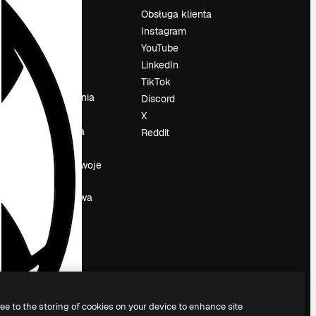
Cennik
Obsługa klienta
O nas
Instagram
Reviews
YouTube
su
Kariera
LinkedIn
Trendy
TikTok
wyszukiwania
Discord
Blog
X
Wydarzenia
Reddit
Slidesgo
a
Sprzedaj swoje
treści
Sala prasowa
Szukasz
magnific.ai
ree to the storing of cookies on your device to enhance site