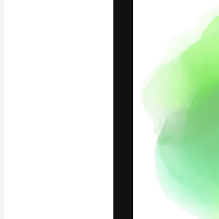
Platforma kreat
najlepszych pr
subskrybentów 
przedsiębiorstw,
Polski
Copyright © 2010