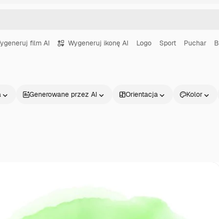
ygeneruj film AI
Wygeneruj ikonę AI
Logo
Sport
Puchar
B
a
Generowane przez AI
Orientacja
Kolor
Produkty
Zacznij