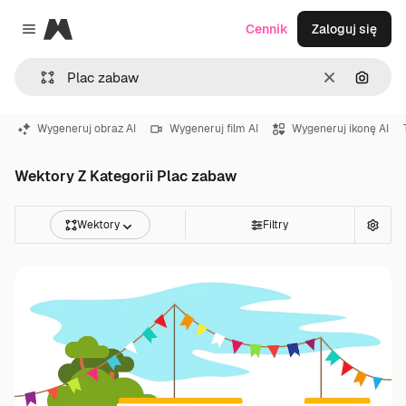
Magnific
Cennik
Zaloguj się
Close menu
Wyczyść
Szukaj
Wygeneruj obraz AI
Wygeneruj film AI
Wygeneruj ikonę AI
Wektory Z Kategorii Plac zabaw
Wektory
Filtry