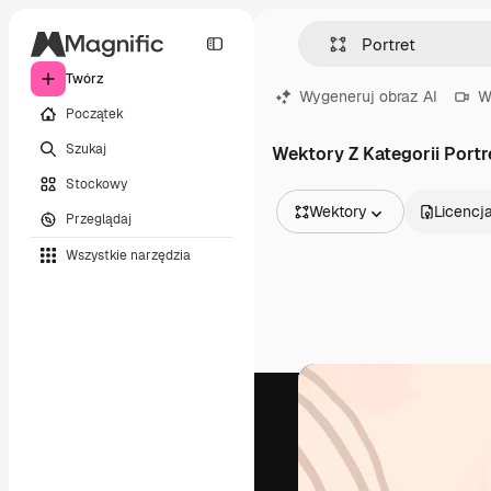
Twórz
Wygeneruj obraz AI
W
Początek
Szukaj
Wektory Z Kategorii Portr
Stockowy
Wektory
Licencj
Przeglądaj
Wszystkie obrazy
Wszystkie narzędzia
Wektory
Ilustracje
Zdjęcia
PSD
Szablony
Mockupy
Filmy
Klipy wideo
Ruchome grafiki
Szablony wideo
Ikony
Modele 3D
Czcionki