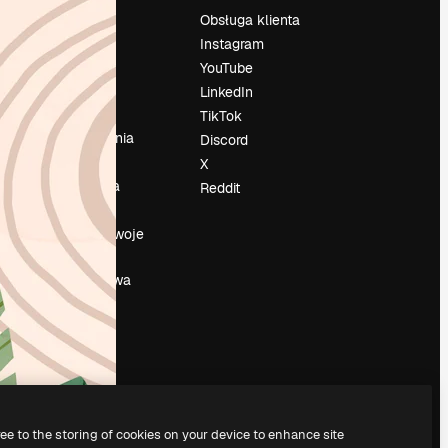
Cennik
Obsługa klienta
O nas
Instagram
Reviews
YouTube
su
Kariera
LinkedIn
Trendy
TikTok
wyszukiwania
Discord
Blog
X
Wydarzenia
Reddit
Slidesgo
a
Sprzedaj swoje
treści
Sala prasowa
Szukasz
magnific.ai
ree to the storing of cookies on your device to enhance site