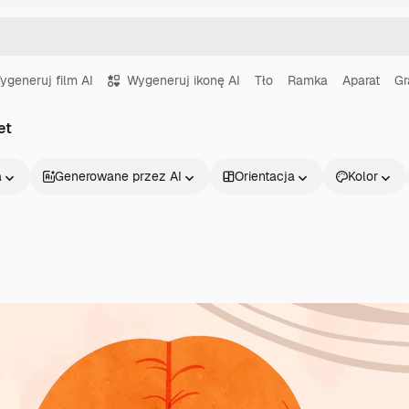
ygeneruj film AI
Wygeneruj ikonę AI
Tło
Ramka
Aparat
Gr
et
a
Generowane przez AI
Orientacja
Kolor
Produkty
Zacznij