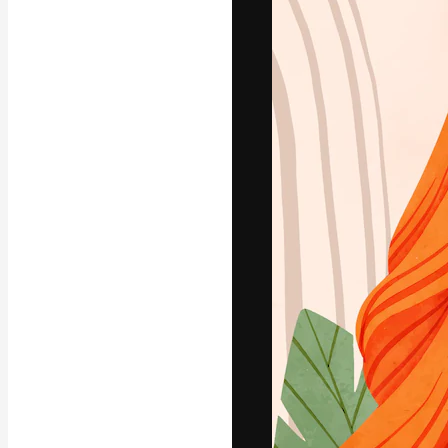
Platforma kreat
najlepszych pr
subskrybentów 
przedsiębiorstw,
Polski
Copyright © 2010