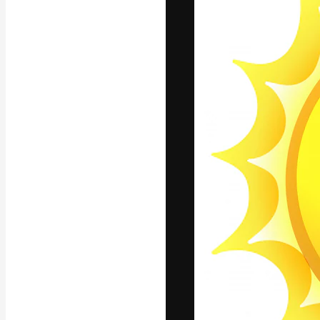
Platforma kreat
najlepszych pr
subskrybentów 
przedsiębiorstw,
Polski
Copyright © 2010