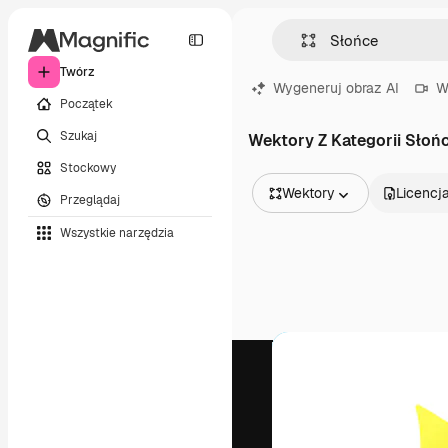
Twórz
Wygeneruj obraz AI
W
Początek
Szukaj
Wektory Z Kategorii Słoń
Stockowy
Wektory
Licencj
Przeglądaj
Wszystkie obrazy
Wszystkie narzędzia
Wektory
Ilustracje
Zdjęcia
PSD
Szablony
Mockupy
Filmy
Klipy wideo
Ruchome grafiki
Szablony wideo
Ikony
Modele 3D
Czcionki