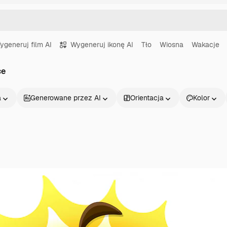
ygeneruj film AI
Wygeneruj ikonę AI
Tło
Wiosna
Wakacje
ce
a
Generowane przez AI
Orientacja
Kolor
Produkty
Zacznij