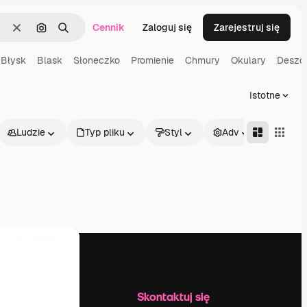
Cennik
Zaloguj się
Zarejestruj się
Wyczyść
Szukaj według obrazu
Szukaj
Błysk
Blask
Słoneczko
Promienie
Chmury
Okulary
Deszc
Istotne
Ludzie
Typ pliku
Styl
Adv
Firma
Skontaktuj się