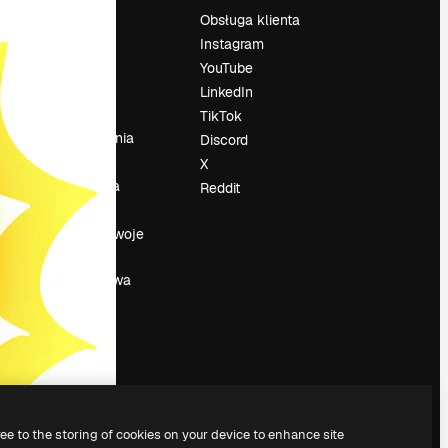
Cennik
Obsługa klienta
O nas
Instagram
Reviews
YouTube
su
Kariera
LinkedIn
Trendy
TikTok
wyszukiwania
Discord
Blog
X
Wydarzenia
Reddit
Slidesgo
a
Sprzedaj swoje
treści
Sala prasowa
Szukasz
magnific.ai
ree to the storing of cookies on your device to enhance site