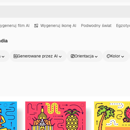
ygeneruj film AI
Wygeneruj ikonę AI
Podwodny świat
Egzoty
ndia
a
Generowane przez AI
Orientacja
Kolor
Produkty
Zacznij