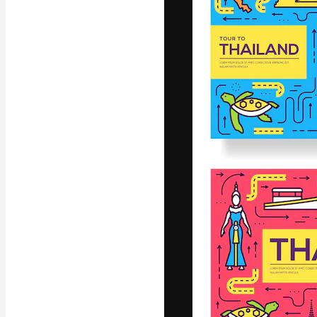
Platforma kreat
najlepszych pr
subskrybentów 
przedsiębiorstw,
Polski
Copyright © 2010