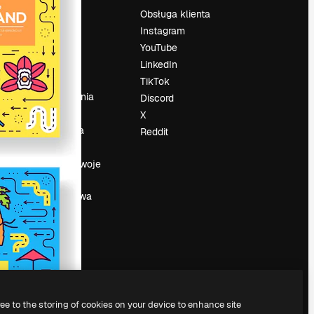
Cennik
Obsługa klienta
O nas
Instagram
Reviews
YouTube
su
Kariera
LinkedIn
Trendy
TikTok
wyszukiwania
Discord
Blog
X
Wydarzenia
Reddit
Slidesgo
a
Sprzedaj swoje
treści
Sala prasowa
Szukasz
magnific.ai
ree to the storing of cookies on your device to enhance site