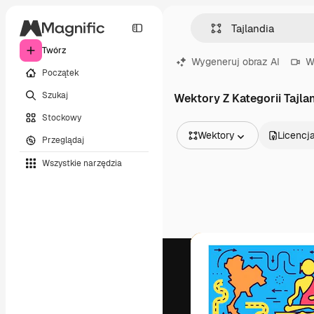
Twórz
Wygeneruj obraz AI
W
Początek
Szukaj
Wektory Z Kategorii Tajla
Stockowy
Wektory
Licencj
Przeglądaj
Wszystkie obrazy
Wszystkie narzędzia
Wektory
Ilustracje
Zdjęcia
PSD
Szablony
Mockupy
Filmy
Klipy wideo
Ruchome grafiki
Szablony wideo
Ikony
Modele 3D
Czcionki