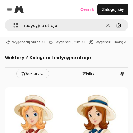
Magnific
Cennik
Zaloguj się
Close menu
Wyczyść
Szukaj
Wygeneruj obraz AI
Wygeneruj film AI
Wygeneruj ikonę AI
Wektory Z Kategorii Tradycyjne stroje
Wektory
Filtry