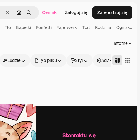
Cennik
Zaloguj się
Zarejestruj się
Wyczyść
Szukaj według obrazu
Szukaj
Tło
Bąbelki
Konfetti
Fajerwerki
Tort
Rodzina
Ognisko
Istotne
Ludzie
Typ pliku
Styl
Adv
Firma
Skontaktuj się