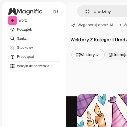
Twórz
Wygeneruj obraz AI
W
Początek
Szukaj
Wektory Z Kategorii Urod
Stockowy
Wektory
Licencj
Przeglądaj
Wszystkie obrazy
Wszystkie narzędzia
Wektory
Ilustracje
Zdjęcia
PSD
Szablony
Mockupy
Filmy
Klipy wideo
Ruchome grafiki
Szablony wideo
Ikony
Modele 3D
Czcionki