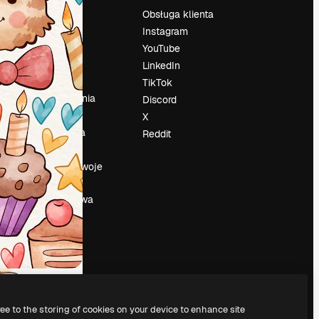
Cennik
Obsługa klienta
O nas
Instagram
Reviews
YouTube
su
Kariera
LinkedIn
Trendy
TikTok
wyszukiwania
Discord
Blog
X
Wydarzenia
Reddit
Slidesgo
a
Sprzedaj swoje
treści
Sala prasowa
Szukasz
magnific.ai
ree to the storing of cookies on your device to enhance site