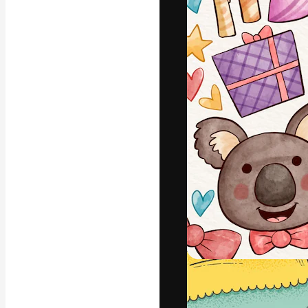
Platforma kreat
najlepszych pr
subskrybentów 
przedsiębiorstw,
Polski
Copyright © 2010