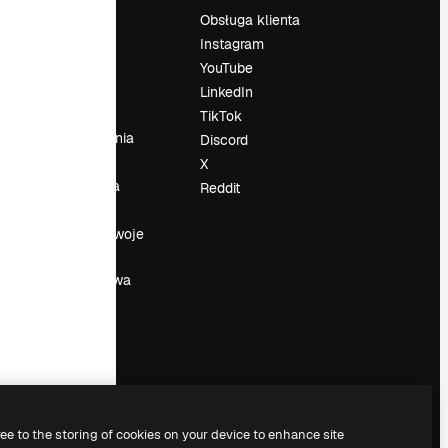
Cennik
Obsługa klienta
O nas
Instagram
Reviews
YouTube
su
Kariera
LinkedIn
Trendy
TikTok
wyszukiwania
Discord
Blog
X
Wydarzenia
Reddit
Slidesgo
a
Sprzedaj swoje
treści
Sala prasowa
Szukasz
magnific.ai
ree to the storing of cookies on your device to enhance site