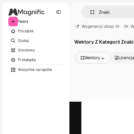
Twórz
Wygeneruj obraz AI
W
Początek
Szukaj
Wektory Z Kategorii Znaki
Stockowy
Wektory
Licencj
Przeglądaj
Wszystkie obrazy
Wszystkie narzędzia
Wektory
Ilustracje
Zdjęcia
PSD
Szablony
Mockupy
Filmy
Klipy wideo
Ruchome grafiki
Szablony wideo
Ikony
Modele 3D
Czcionki