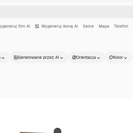
ygeneruj film AI
Wygeneruj ikonę AI
Serce
Mapa
Telefon
a
Generowane przez AI
Orientacja
Kolor
Produkty
Zacznij