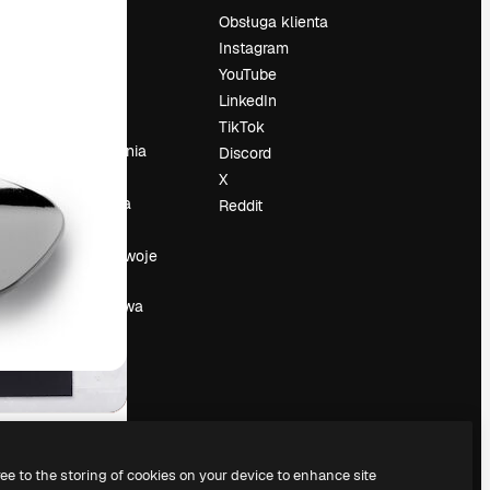
Cennik
Obsługa klienta
O nas
Instagram
Reviews
YouTube
su
Kariera
LinkedIn
Trendy
TikTok
wyszukiwania
Discord
Blog
X
Wydarzenia
Reddit
Slidesgo
a
Sprzedaj swoje
treści
Sala prasowa
Szukasz
magnific.ai
ree to the storing of cookies on your device to enhance site