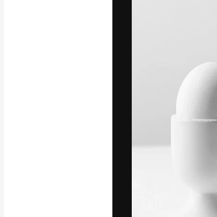
Platforma kreat
najlepszych pr
subskrybentów 
przedsiębiorstw,
Polski
Copyright © 2010