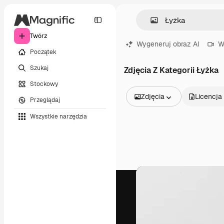
Twórz
Wygeneruj obraz AI
W
Początek
Szukaj
Zdjęcia Z Kategorii Łyżka
Stockowy
Zdjęcia
Licencja
Przeglądaj
Wszystkie obrazy
Wszystkie narzędzia
Wektory
Ilustracje
Zdjęcia
PSD
Szablony
Mockupy
Filmy
Klipy wideo
Ruchome grafiki
Szablony wideo
Ikony
Modele 3D
Czcionki