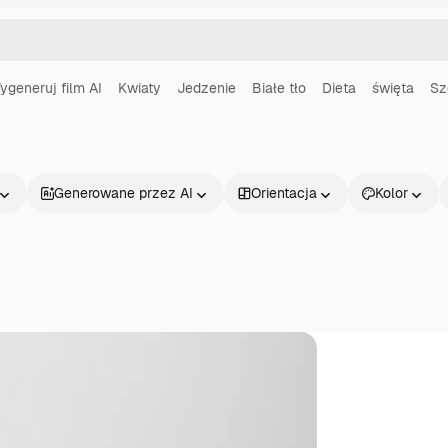
ygeneruj film AI
Kwiaty
Jedzenie
Białe tło
Dieta
święta
Sz
Generowane przez AI
Orientacja
Kolor
Produkty
Zacznij