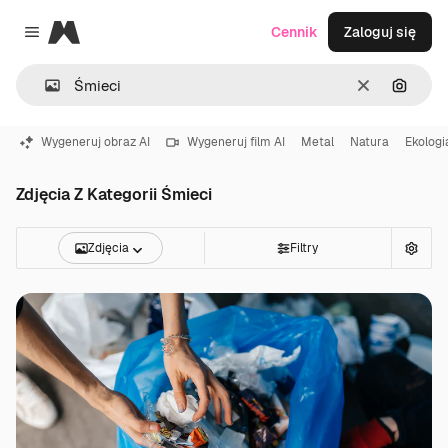
Magnific
Cennik
Zaloguj się
Close menu
Wyczyść
Szukaj
Wygeneruj obraz AI
Wygeneruj film AI
Metal
Natura
Ekologi
Zdjęcia Z Kategorii Śmieci
Zdjęcia
Filtry