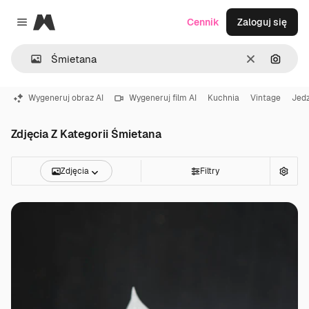
Magnific
Cennik
Zaloguj się
Close menu
Wyczyść
Szukaj
Wygeneruj obraz AI
Wygeneruj film AI
Kuchnia
Vintage
Jed
Zdjęcia Z Kategorii Śmietana
Zdjęcia
Filtry