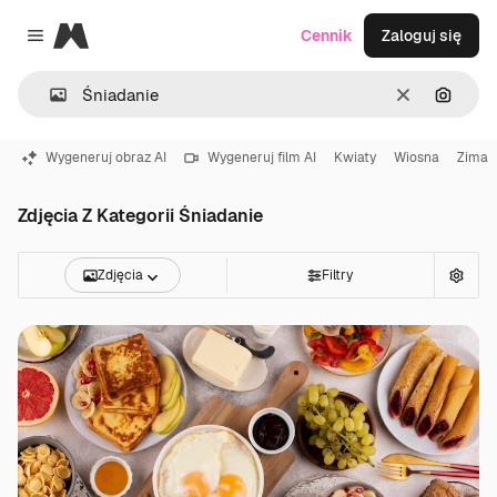
Magnific
Cennik
Zaloguj się
Close menu
Wyczyść
Szukaj
Wygeneruj obraz AI
Wygeneruj film AI
Kwiaty
Wiosna
Zima
Zdjęcia Z Kategorii Śniadanie
Zdjęcia
Filtry