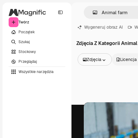
Twórz
Wygeneruj obraz AI
W
Początek
Szukaj
Zdjęcia Z Kategorii Animal
Stockowy
Zdjęcia
Licencja
Przeglądaj
Wszystkie obrazy
Wszystkie narzędzia
Wektory
Ilustracje
Zdjęcia
PSD
Szablony
Mockupy
Filmy
Klipy wideo
Ruchome grafiki
Szablony wideo
Ikony
Modele 3D
Czcionki