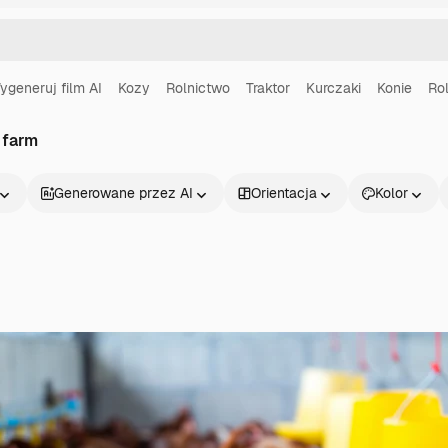
ygeneruj film AI
Kozy
Rolnictwo
Traktor
Kurczaki
Konie
Rol
 farm
Generowane przez AI
Orientacja
Kolor
Produkty
Zacznij