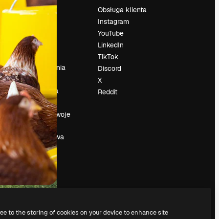
Cennik
Obsługa klienta
O nas
Instagram
Reviews
YouTube
su
Kariera
LinkedIn
Trendy
TikTok
wyszukiwania
Discord
Blog
X
Wydarzenia
Reddit
Slidesgo
a
Sprzedaj swoje
treści
Sala prasowa
Szukasz
magnific.ai
ree to the storing of cookies on your device to enhance site