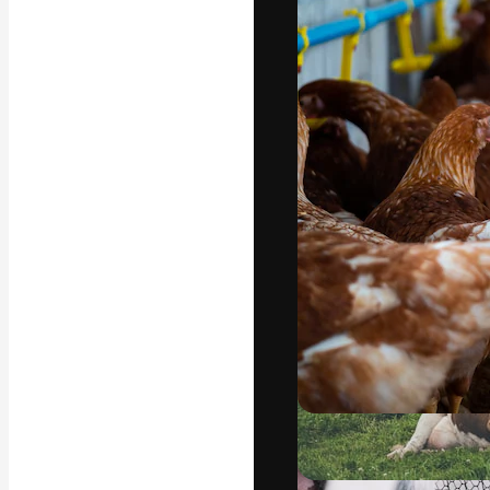
Platforma kreat
najlepszych pr
subskrybentów 
przedsiębiorstw,
Polski
Copyright © 2010