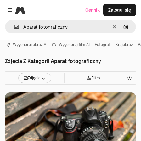
Magnific
Cennik
Zaloguj się
Close menu
Wyczyść
Szukaj
Wygeneruj obraz AI
Wygeneruj film AI
Fotograf
Krajobraz
R
Zdjęcia Z Kategorii Aparat fotograficzny
Zdjęcia
Filtry