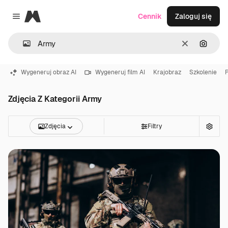
Magnific
Cennik
Zaloguj się
Close menu
Wyczyść
Szukaj
Wygeneruj obraz AI
Wygeneruj film AI
Krajobraz
Szkolenie
Zdjęcia Z Kategorii Army
Zdjęcia
Filtry