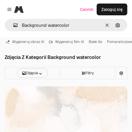
Magnific
Cennik
Zaloguj się
Close menu
Wyczyść
Szukaj
Wygeneruj obraz AI
Wygeneruj film AI
Białe tło
Pomarańczowe
Zdjęcia Z Kategorii Background watercolor
Zdjęcia
Filtry