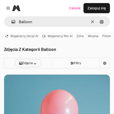
Magnific
Cennik
Zaloguj się
Close menu
Wyczyść
Szukaj
Wygeneruj obraz AI
Wygeneruj film AI
Zima
Wiosna
Piknik
Zdjęcia Z Kategorii Balloon
Zdjęcia
Filtry