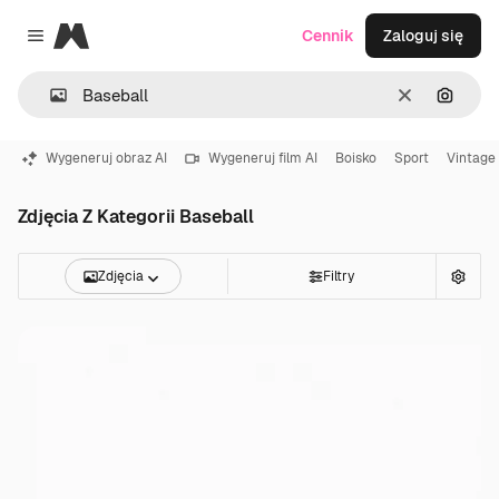
Magnific
Cennik
Zaloguj się
Close menu
Wyczyść
Szukaj
Wygeneruj obraz AI
Wygeneruj film AI
Boisko
Sport
Vintage
Zdjęcia Z Kategorii Baseball
Zdjęcia
Filtry