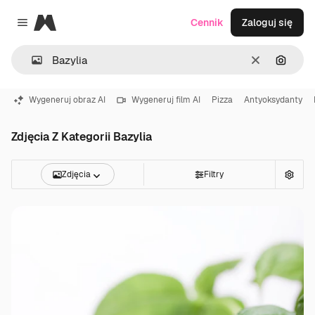
Magnific
Cennik
Zaloguj się
Close menu
Wyczyść
Szukaj
Wygeneruj obraz AI
Wygeneruj film AI
Pizza
Antyoksydanty
Zdjęcia Z Kategorii Bazylia
Zdjęcia
Filtry