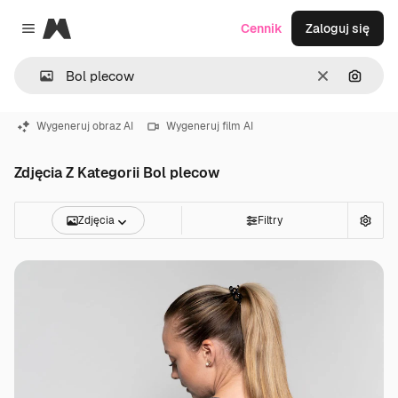
Magnific
Cennik
Zaloguj się
Close menu
Wyczyść
Szukaj
Wygeneruj obraz AI
Wygeneruj film AI
Zdjęcia Z Kategorii Bol plecow
Zdjęcia
Filtry