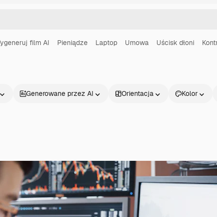
ygeneruj film AI
Pieniądze
Laptop
Umowa
Uścisk dłoni
Kont
Generowane przez AI
Orientacja
Kolor
Produkty
Zacznij