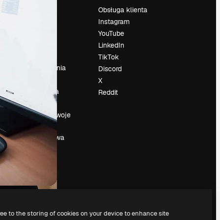
Cennik
Obsługa klienta
O nas
Instagram
Reviews
YouTube
su
Kariera
LinkedIn
Trendy
TikTok
wyszukiwania
Discord
Blog
X
Wydarzenia
Reddit
Slidesgo
a
Sprzedaj swoje
treści
Sala prasowa
Szukasz
magnific.ai
ree to the storing of cookies on your device to enhance site