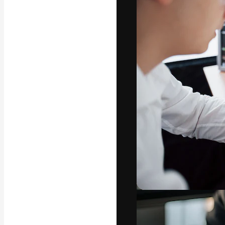
Platforma kreat
najlepszych pr
subskrybentów 
przedsiębiorstw,
Polski
Copyright © 2010