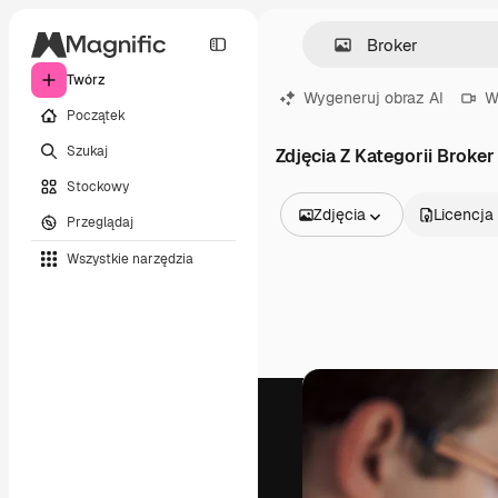
Twórz
Wygeneruj obraz AI
W
Początek
Szukaj
Zdjęcia Z Kategorii Broker
Stockowy
Zdjęcia
Licencja
Przeglądaj
Wszystkie obrazy
Wszystkie narzędzia
Wektory
Ilustracje
Zdjęcia
PSD
Szablony
Mockupy
Filmy
Klipy wideo
Ruchome grafiki
Szablony wideo
Ikony
Modele 3D
Czcionki