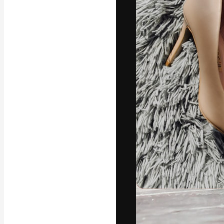
Platforma kreat
najlepszych pr
subskrybentów 
przedsiębiorstw,
Polski
Copyright © 2010