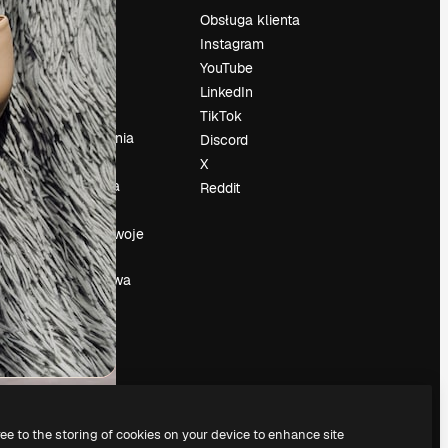
Cennik
Obsługa klienta
O nas
Instagram
Reviews
YouTube
su
Kariera
LinkedIn
Trendy
TikTok
wyszukiwania
Discord
Blog
X
Wydarzenia
Reddit
Slidesgo
a
Sprzedaj swoje
treści
Sala prasowa
Szukasz
magnific.ai
ree to the storing of cookies on your device to enhance site