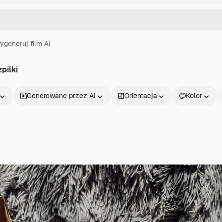
ygeneruj film AI
pilki
Generowane przez AI
Orientacja
Kolor
Produkty
Zacznij