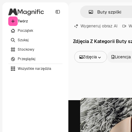
Twórz
Wygeneruj obraz AI
W
Początek
Szukaj
Zdjęcia Z Kategorii Buty sz
Stockowy
Zdjęcia
Licencja
Przeglądaj
Wszystkie obrazy
Wszystkie narzędzia
Wektory
Ilustracje
Zdjęcia
PSD
Szablony
Mockupy
Filmy
Klipy wideo
Ruchome grafiki
Szablony wideo
Ikony
Modele 3D
Czcionki