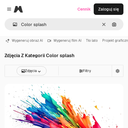
Magnific
Cennik
Zaloguj się
Close menu
Wyczyść
Szukaj
Wygeneruj obraz AI
Wygeneruj film AI
Tło lato
Projekt graficz
Zdjęcia Z Kategorii Color splash
Zdjęcia
Filtry