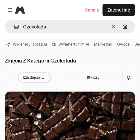
Magnific
Cennik
Zaloguj się
Close menu
Wyczyść
Szukaj
Wygeneruj obraz AI
Wygeneruj film AI
Marketing
Owoce
Je
Zdjęcia Z Kategorii Czekolada
Zdjęcia
Filtry