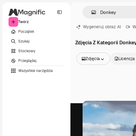
Twórz
Wygeneruj obraz AI
W
Początek
Szukaj
Zdjęcia Z Kategorii Donke
Stockowy
Zdjęcia
Licencja
Przeglądaj
Wszystkie obrazy
Wszystkie narzędzia
Wektory
Ilustracje
Zdjęcia
PSD
Szablony
Mockupy
Filmy
Klipy wideo
Ruchome grafiki
Szablony wideo
Ikony
Modele 3D
Czcionki