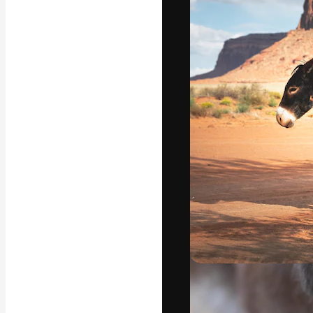
Platforma kreat
najlepszych pr
subskrybentów 
przedsiębiorstw,
Polski
Copyright © 2010