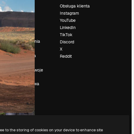
Cennik
Obsługa klienta
O nas
Instagram
Reviews
YouTube
su
Kariera
LinkedIn
Trendy
TikTok
wyszukiwania
Discord
Blog
X
Wydarzenia
Reddit
Slidesgo
a
Sprzedaj swoje
treści
Sala prasowa
Szukasz
magnific.ai
ree to the storing of cookies on your device to enhance site