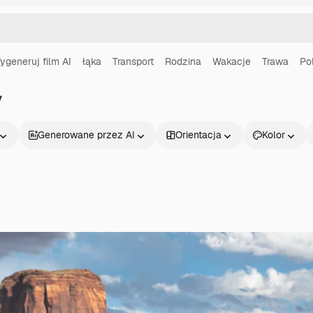
ygeneruj film AI
łąka
Transport
Rodzina
Wakacje
Trawa
Po
y
Generowane przez AI
Orientacja
Kolor
Produkty
Zacznij