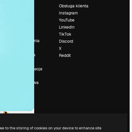
Cennik
Obsługa klienta
O nas
Instagram
Reviews
YouTube
su
Kariera
LinkedIn
Trendy
TikTok
wyszukiwania
Discord
Blog
X
Wydarzenia
Reddit
Slidesgo
a
Sprzedaj swoje
treści
Sala prasowa
Szukasz
magnific.ai
ree to the storing of cookies on your device to enhance site