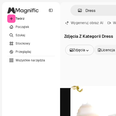
Twórz
Wygeneruj obraz AI
W
Początek
Szukaj
Zdjęcia Z Kategorii Dress
Stockowy
Zdjęcia
Licencja
Przeglądaj
Wszystkie obrazy
Wszystkie narzędzia
Wektory
Ilustracje
Zdjęcia
PSD
Szablony
Mockupy
Filmy
Klipy wideo
Ruchome grafiki
Szablony wideo
Ikony
Modele 3D
Czcionki