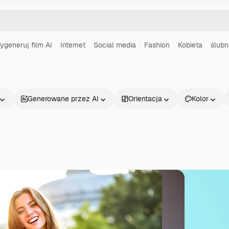
ygeneruj film AI
Internet
Social media
Fashion
Kobieta
ślubn
Generowane przez AI
Orientacja
Kolor
Produkty
Zacznij