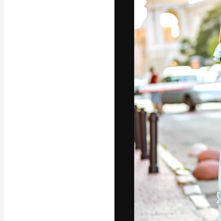
Platforma kreat
najlepszych pr
subskrybentów 
przedsiębiorstw,
Polski
Copyright © 2010