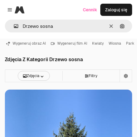
Magnific
Cennik
Zaloguj się
Close menu
Wyczyść
Szukaj
Wygeneruj obraz AI
Wygeneruj film AI
Kwiaty
Wiosna
Park
Zdjęcia Z Kategorii Drzewo sosna
Zdjęcia
Filtry