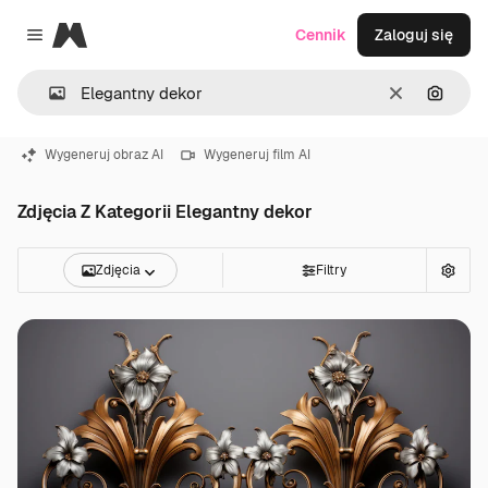
Magnific
Cennik
Zaloguj się
Close menu
Wyczyść
Szukaj
Wygeneruj obraz AI
Wygeneruj film AI
Zdjęcia Z Kategorii Elegantny dekor
Zdjęcia
Filtry