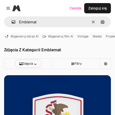
Magnific
Cennik
Zaloguj się
Close menu
Wyczyść
Szukaj
Wygeneruj obraz AI
Wygeneruj film AI
Vintage
Medal
Proje
Zdjęcia Z Kategorii Emblemat
Zdjęcia
Filtry