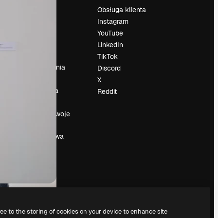
Cennik
Obsługa klienta
O nas
Instagram
Reviews
YouTube
su
Kariera
LinkedIn
Trendy
TikTok
wyszukiwania
Discord
Blog
X
Wydarzenia
Reddit
Slidesgo
a
Sprzedaj swoje
treści
Sala prasowa
Szukasz
magnific.ai
ree to the storing of cookies on your device to enhance site