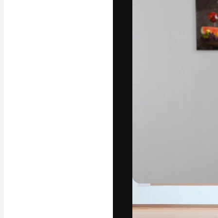
Platforma kreat
najlepszych pr
subskrybentów 
przedsiębiorstw,
Polski
Copyright © 2010