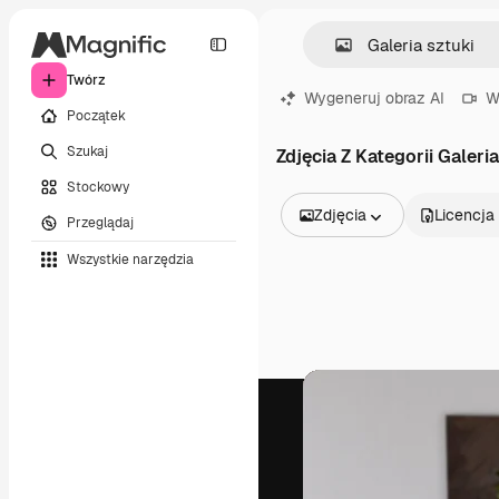
Twórz
Wygeneruj obraz AI
W
Początek
Szukaj
Zdjęcia Z Kategorii Galeri
Stockowy
Zdjęcia
Licencja
Przeglądaj
Wszystkie obrazy
Wszystkie narzędzia
Wektory
Ilustracje
Zdjęcia
PSD
Szablony
Mockupy
Filmy
Klipy wideo
Ruchome grafiki
Szablony wideo
Ikony
Modele 3D
Czcionki