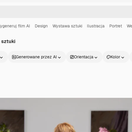
ygeneruj film AI
Design
Wystawa sztuki
Ilustracja
Portret
We
a sztuki
Generowane przez AI
Orientacja
Kolor
Produkty
Zacznij