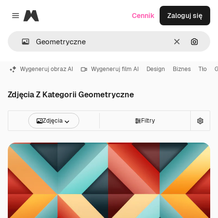
Magnific
Cennik
Zaloguj się
Close menu
Wyczyść
Szukaj
Wygeneruj obraz AI
Wygeneruj film AI
Design
Biznes
Tło
G
Zdjęcia Z Kategorii Geometryczne
Zdjęcia
Filtry