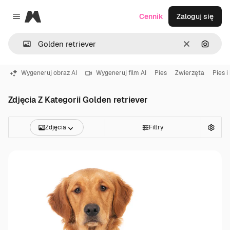
Magnific
Cennik
Zaloguj się
Close menu
Wyczyść
Szukaj
Wygeneruj obraz AI
Wygeneruj film AI
Pies
Zwierzęta
Pies i
Zdjęcia Z Kategorii Golden retriever
Zdjęcia
Filtry