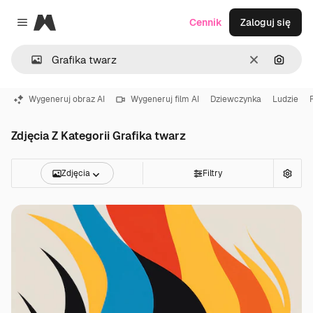
Magnific
Cennik
Zaloguj się
Close menu
Wyczyść
Szukaj
Wygeneruj obraz AI
Wygeneruj film AI
Dziewczynka
Ludzie
Zdjęcia Z Kategorii Grafika twarz
Zdjęcia
Filtry