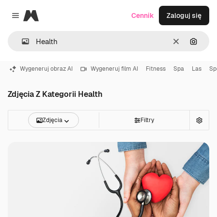
Magnific
Cennik
Zaloguj się
Close menu
Wyczyść
Szukaj
Wygeneruj obraz AI
Wygeneruj film AI
Fitness
Spa
Las
Sp
Zdjęcia Z Kategorii Health
Zdjęcia
Filtry