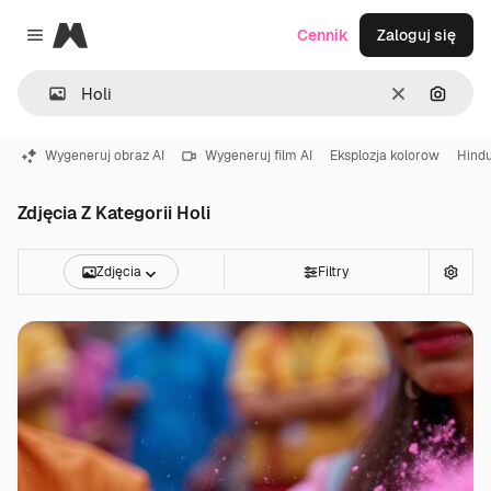
Magnific
Cennik
Zaloguj się
Close menu
Wyczyść
Szukaj
Wygeneruj obraz AI
Wygeneruj film AI
Eksplozja kolorow
Hind
Zdjęcia Z Kategorii Holi
Zdjęcia
Filtry