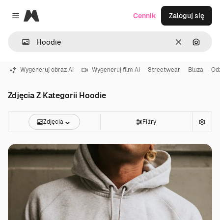
Magnific
Cennik
Zaloguj się
Close menu
Wyczyść
Szukaj
Wygeneruj obraz AI
Wygeneruj film AI
Streetwear
Bluza
Od
Zdjęcia Z Kategorii Hoodie
Zdjęcia
Filtry