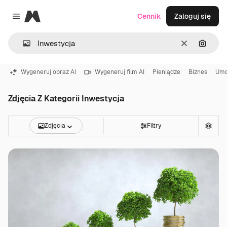
Magnific
Cennik
Zaloguj się
Close menu
Wyczyść
Szukaj
Wygeneruj obraz AI
Wygeneruj film AI
Pieniądze
Biznes
Um
Zdjęcia Z Kategorii Inwestycja
Zdjęcia
Filtry