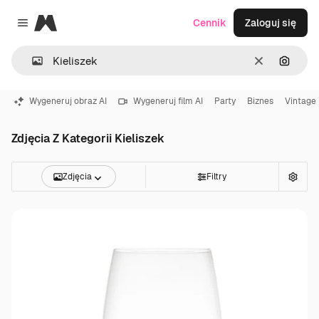
Magnific
Cennik
Zaloguj się
Close menu
Wyczyść
Szukaj
Wygeneruj obraz AI
Wygeneruj film AI
Party
Biznes
Vintage
Zdjęcia Z Kategorii Kieliszek
Zdjęcia
Filtry