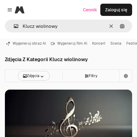
Magnific
Cennik
Zaloguj się
Close menu
Wyczyść
Szukaj
Wygeneruj obraz AI
Wygeneruj film AI
Koncert
Scena
Festi
Zdjęcia Z Kategorii Klucz wiolinowy
Zdjęcia
Filtry