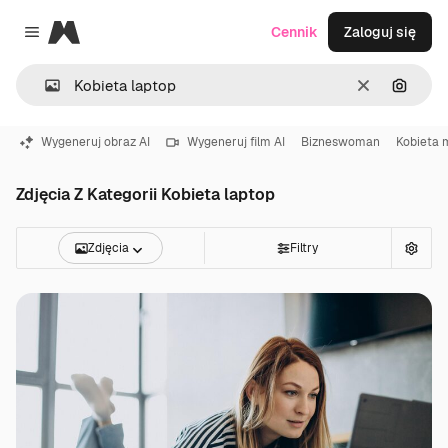
Magnific
Cennik
Zaloguj się
Close menu
Wyczyść
Szukaj
Wygeneruj obraz AI
Wygeneruj film AI
Bizneswoman
Kobieta m
Zdjęcia Z Kategorii Kobieta laptop
Zdjęcia
Filtry